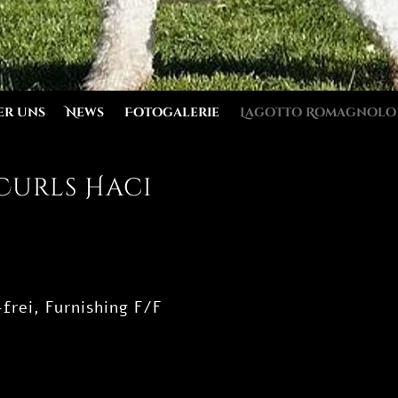
er uns
News
Fotogalerie
Lagotto Romagnolo
urls Haci
frei, Furnishing F/F