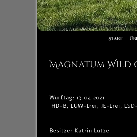
Start
Üb
Magnatum Wild C
Wurftag:
13.04.2021
HD-B, LÜW-frei, JE-frei, LSD-
Besitzer Katrin Lutze